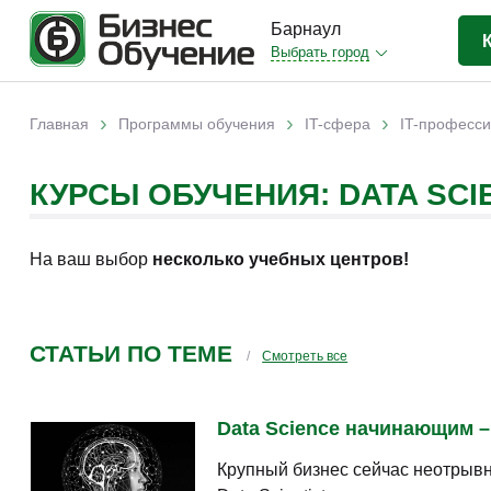
Барнаул
Выбрать город
Бизнес-образование
(13)
›
›
›
Главная
Программы обучения
IT-сфера
IT-професс
Вы здесь
Прочее
(1)
КУРСЫ ОБУЧЕНИЯ: DATA SCI
На ваш выбор
несколько учебных центров!
СТАТЬИ ПО ТЕМЕ
Смотреть все
Data Science начинающим –
Крупный бизнес сейчас неотрывн