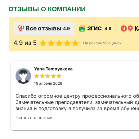
ОТЗЫВЫ О КОМПАНИИ
Все отзывы
4.9
4.9
4.9
из 5
На основе
99
оценок
Yana Temnyakova
19 апреля 2026
Спасибо огромное центру профессионального об
Замечательные преподаватели, замечательный д
знания и подготовку я получила за время обучен
читают теорию, а приводят очень много ситуаций
Читать полностью
что выбрала обучение в вашем центре!